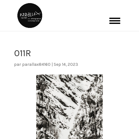
011R
par
parallax84160
|
Sep 14, 2023