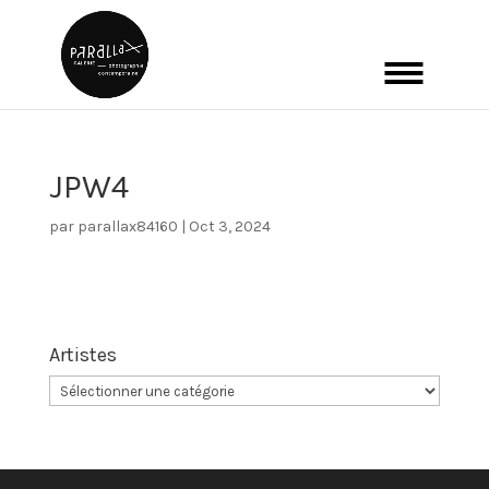
JPW4
par
parallax84160
|
Oct 3, 2024
Artistes