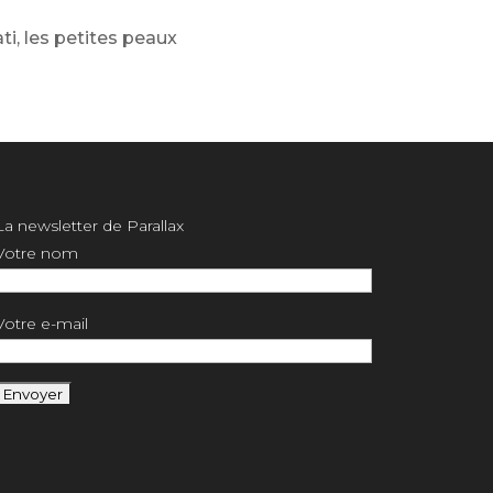
ti
,
les petites peaux
La newsletter de Parallax
Votre nom
Votre e-mail