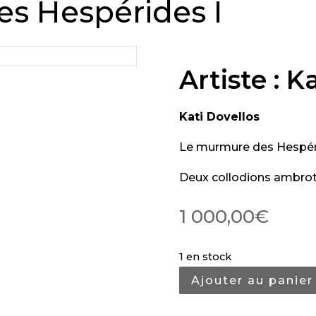
s Hespérides I
Artiste : K
Kati Dovellos
Le murmure des Hespér
Deux collodions ambrot
1 000,00
€
1 en stock
Ajouter au panier