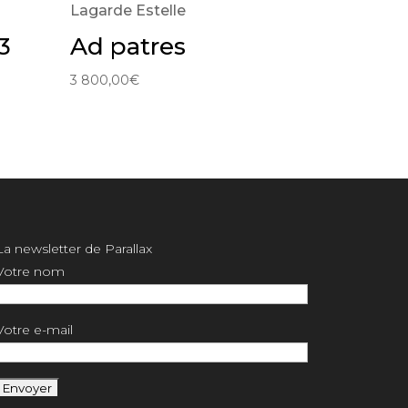
Lagarde Estelle
3
Ad patres
3 800,00
€
La newsletter de Parallax
Votre nom
Votre e-mail