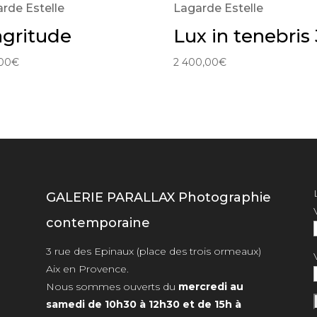
rde Estelle
Lagarde Estelle
gritude
Lux in tenebris 
00
€
2 400,00
€
GALERIE PARALLAX Photographie
contemporaine
3 rue des Epinaux (place des trois ormeaux)
Aix en Provence.
Nous sommes ouverts du
mercredi au
samedi de 10h30 à 12h30 et de 15h à