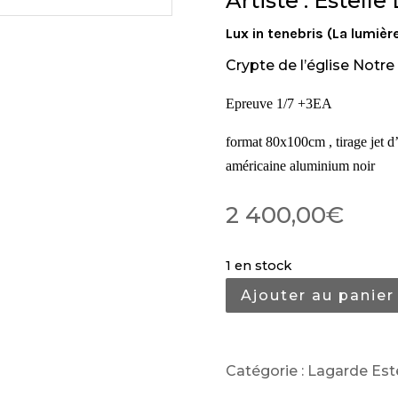
Artiste : Estell
Lux in tenebris (La lumièr
Crypte de l’église Notr
Epreuve 1/7 +3EA
format 80x100cm , tirage jet d
américaine aluminium noir
2 400,00
€
1 en stock
Ajouter au panier
Catégorie :
Lagarde Este