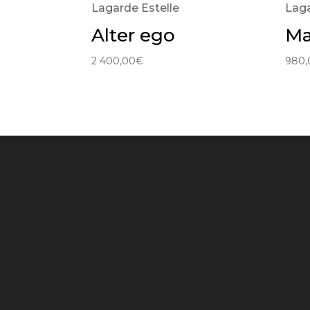
Lagarde Estelle
Laga
Alter ego
Ma
2 400,00
€
980,