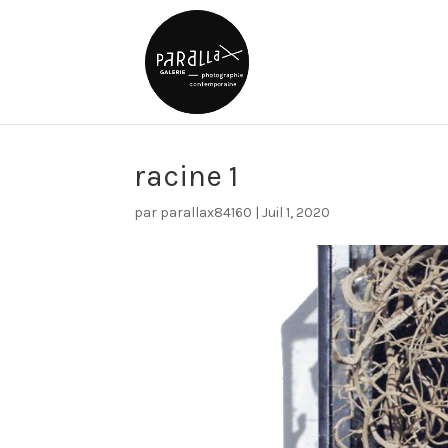
racine 1
par
parallax84160
|
Juil 1, 2020