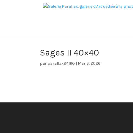
Sages II 40×40
par
parallax84160
|
Mar 6, 2026