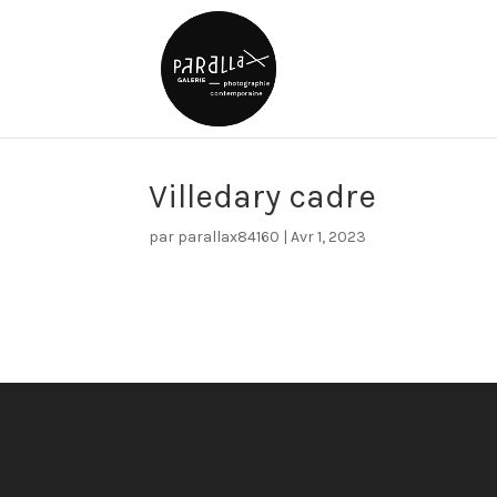
Villedary cadre
par
parallax84160
|
Avr 1, 2023