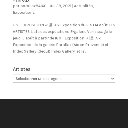
서울-Aix
par
parallax84160
|
Juil 28, 2021
|
Actualités
,
Expositions
UNE EXPOSITION 서울-Aix Exposition du 2 au 14 août LES
ARTISTES Liste des expositions E-galerie Vernissage le
jeudi 5 août à partir de 18h Exposition 서울-Aix
Exposition de la galerie Parallax (Aix en Provence) et
Index Gallery (Seoul) Index Gallery et la...
Artistes