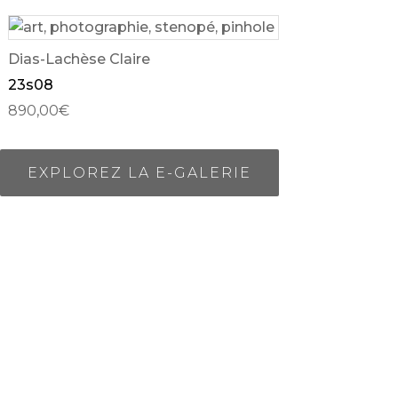
Dias-Lachèse Claire
23s08
890,00
€
EXPLOREZ LA E-GALERIE