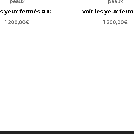
peaux
peaux
es yeux fermés #10
Voir les yeux fer
1 200,00
€
1 200,00
€