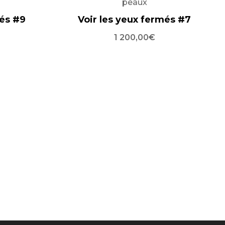
peaux
més #9
Voir les yeux fermés #7
1 200,00
€