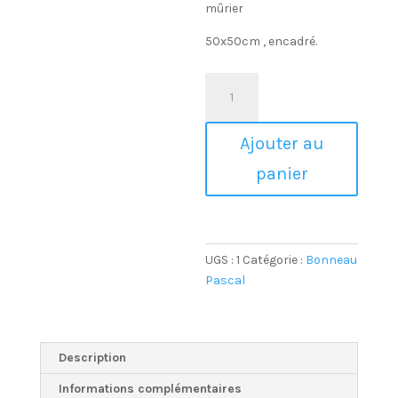
mûrier
50x50cm , encadré.
quantité
de
Présences
Ajouter au
MCDXC
panier
UGS :
1
Catégorie :
Bonneau
Pascal
Description
Informations complémentaires