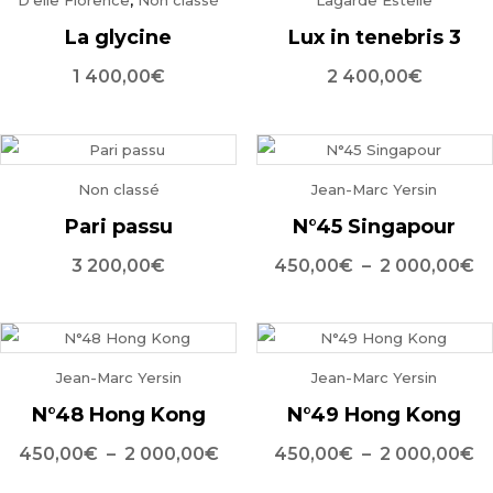
La glycine
Lux in tenebris 3
1 400,00
€
2 400,00
€
Non classé
Jean-Marc Yersin
Pari passu
N°45 Singapour
P
3 200,00
€
450,00
€
–
2 000,00
€
d
pr
4
Jean-Marc Yersin
Jean-Marc Yersin
à
2
N°48 Hong Kong
N°49 Hong Kong
0
Plage
P
450,00
€
–
2 000,00
€
450,00
€
–
2 000,00
€
de
d