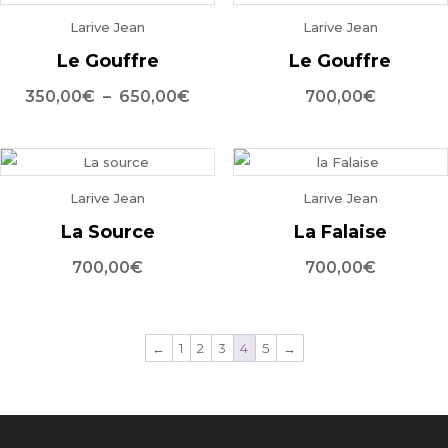
Larive Jean
Larive Jean
Le Gouffre
Le Gouffre
Plage
350,00
€
–
650,00
€
700,00
€
de
prix :
350,00€
Larive Jean
Larive Jean
à
650,00€
La Source
La Falaise
700,00
€
700,00
€
←
1
2
3
4
5
→