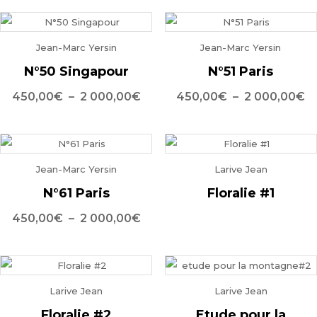
prix :
pr
450,00€
4
Jean-Marc Yersin
Jean-Marc Yersin
à
à
2
2
N°50 Singapour
N°51 Paris
000,00€
0
Plage
P
450,00
€
–
2 000,00
€
450,00
€
–
2 000,00
€
de
d
prix :
pr
450,00€
4
Jean-Marc Yersin
Larive Jean
à
à
2
2
N°61 Paris
Floralie #1
000,00€
0
Plage
450,00
€
–
2 000,00
€
de
prix :
450,00€
Larive Jean
Larive Jean
à
2
Floralie #2
Etude pour la